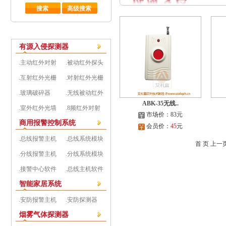
有源入侵探测器
.主动红外对射
.被动红外探头
.互射红外光栅
.对射红外光栅
.玻璃破碎器
.无线被动红外
ABK-35无线..
.室外红外光墙
.8频红外对射
市场价：83元
商用报警控制系统
会员价：
45
元
.总线报警主机
.总线系统模块
首 页 上一
.分线报警主机
.分线系统模块
.接警中心软件
.总线主机软件
智能家居系统
.安防报警主机
.安防探测器
烟雾气体探测器