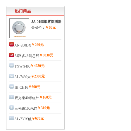
热门商品
JA-5198烟雾探测器
会员价：
￥65元
￥260元
AN-200DX
￥3830元
64路多功能总线
￥4230元
TNW-9400
￥2300元
AL-7480大
￥690元
IH-CH16
￥160元
双光束40米红外
￥310元
三光束100米红
￥670元
AL-730Y触