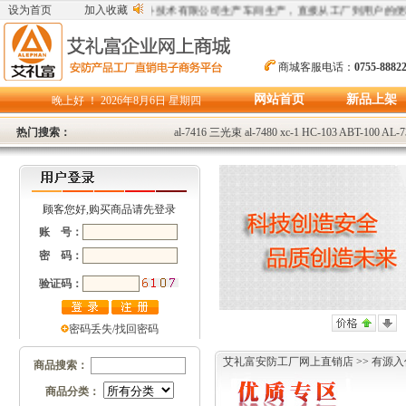
，所有产品均为深圳市艾礼富红外技术有限公司生产车间生产，直接从工厂到用户的便
设为首页
加入收藏
商城客服电话：
0755-8882
网站首页
新品上架
晚上好 ！
2026年8月6日 星期四
热门搜索：
al-7416
三光束
al-7480
xc-1
HC-103
ABT-100
AL-7
顾客您好,购买商品请先登录
账 号：
密 码：
验证码：
密码丢失/找回密码
艾礼富安防工厂网上直销店
>>
有源入
商品搜索：
商品分类：