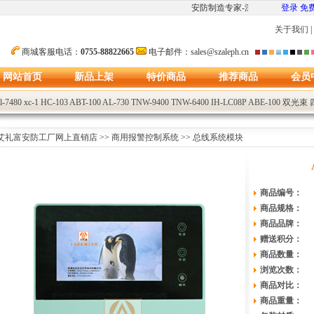
安防制造专家-深圳市艾礼富红外
登录
免
关于我们
|
商城客服电话：
0755-88822665
电子邮件：sales@szaleph.cn
网站首页
新品上架
特价商品
推荐商品
会员
l-7480
xc-1
HC-103
ABT-100
AL-730
TNW-9400
TNW-6400
IH-LC08P
ABE-100
双光束
艾礼富安防工厂网上直销店
>>
商用报警控制系统
>>
总线系统模块
商品编号：
商品规格：
商品品牌：
赠送积分：
商品数量：
浏览次数：
商品对比：
商品重量：