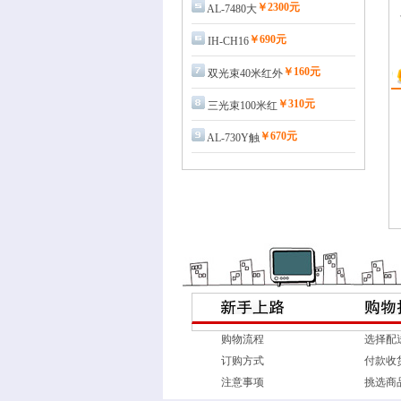
￥2300元
AL-7480大
￥690元
IH-CH16
￥160元
双光束40米红外
￥310元
三光束100米红
￥670元
AL-730Y触
购物流程
选择配
订购方式
付款收
注意事项
挑选商