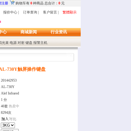
技术有限公司-企业自建网上商城，所有产品均为深圳市艾礼富红外技术有限公司生产
费注册
购物车
有
0
种商品 总合计：
0
元
报价中心
|
订单查询
|
客户留言
|
繁體顯示
中心
商城新闻
行业资讯
四光束
电源
对射
键盘
报警主机
AL-730Y触屏操作键盘
201442953
AL-730Y
Alef Infrared
1 分
46套
热卖中
8294次