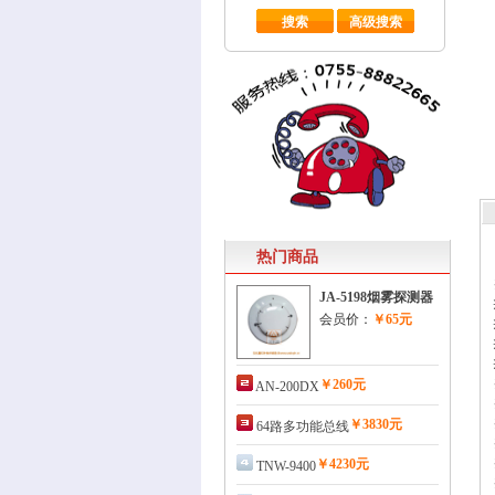
热门商品
JA-5198烟雾探测器
会员价：
￥65元
￥260元
AN-200DX
￥3830元
64路多功能总线
￥4230元
TNW-9400