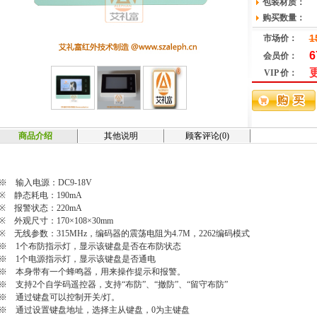
包装材质：
购买数量：
1
市场价：
6
会员价：
更
VIP 价：
商品介绍
其他说明
顾客评论(0)
※ 输入电源：DC9-18V
※ 静态耗电：190mA
※ 报警状态：220mA
※ 外观尺寸：170×108×30mm
※ 无线参数：315MHz，编码器的震荡电阻为4.7M，2262编码模式
※ 1个布防指示灯，显示该键盘是否在布防状态
※ 1个电源指示灯，显示该键盘是否通电
※ 本身带有一个蜂鸣器，用来操作提示和报警。
※ 支持2个自学码遥控器，支持“布防”、“撤防”、“留守布防”
※ 通过键盘可以控制开关/灯。
※ 通过设置键盘地址，选择主从键盘，0为主键盘