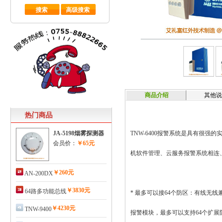
商品介绍
其他
热门商品
JA-5198烟雾探测器
TNW-6400报警系统是具有很
会员价：
￥65元
机软件管理、云服务报警系统相连
￥260元
AN-200DX
￥3830元
64路多功能总线
* 最多可以接64个防区：有线无线
￥4230元
TNW-9400
报警模块，最多可以支持64个扩展