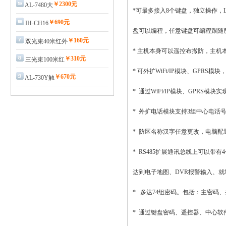
￥2300元
AL-7480大
*可最多接入8个键盘，独立操作
￥690元
IH-CH16
盘可以编程，任意键盘可编程跟随
￥160元
双光束40米红外
* 主机本身可以遥控布撤防，主机
￥310元
三光束100米红
* 可外扩WiFi/IP模块、GPRS
￥670元
AL-730Y触
* 通过WiFi/IP模块、GPRS模
* 外扩电话模块支持3组中心电话
* 防区名称汉字任意更改，电脑配
* RS485扩展通讯总线上可以
达到电子地图、DVR报警输入、
* 多达74组密码。包括：主密码、
* 通过键盘密码、遥控器、中心