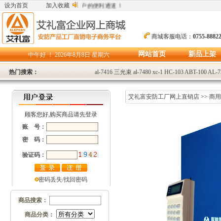
产车间生产，直接从工厂到用户的便利通道！
设为首页
加入收藏
商城客服电话：
0755-8882
网站首页
新品上架
中午好 ！
2026年8月8日 星期六
热门搜索：
al-7416
三光束
al-7480
xc-1
HC-103
ABT-100
AL-7
艾礼富安防工厂网上直销店
>>
商
顾客您好,购买商品请先登录
账 号：
密 码：
验证码：
密码丢失/找回密码
商品搜索：
商品分类：