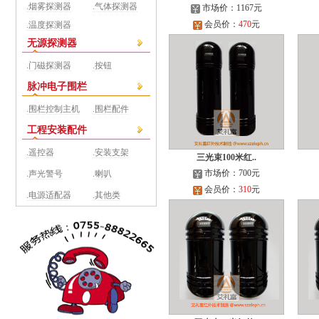
.烟雾探测器
.气体探测器
市场价：1167元
会员价：
470
元
.温度探测器
无源探测器
.门磁探测器
.按钮
脉冲电子围栏
.围栏控制主机
.围栏配件
工程安装配件
.遥控器
.安装支架
三光束100米红..
市场价：700元
.声光警号
.喇叭
会员价：
310
元
.电源适配器
.其他类