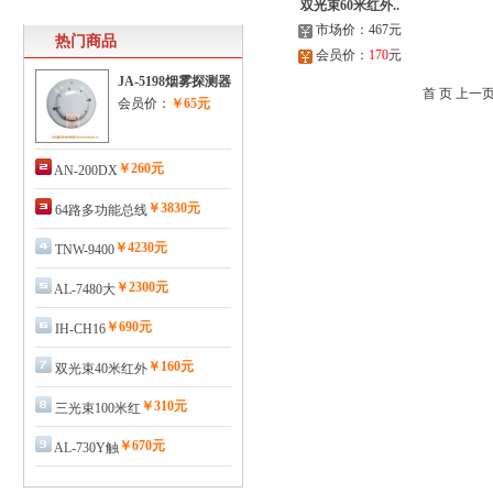
双光束60米红外..
市场价：467元
热门商品
会员价：
170
元
JA-5198烟雾探测器
首 页 上一页
会员价：
￥65元
￥260元
AN-200DX
￥3830元
64路多功能总线
￥4230元
TNW-9400
￥2300元
AL-7480大
￥690元
IH-CH16
￥160元
双光束40米红外
￥310元
三光束100米红
￥670元
AL-730Y触