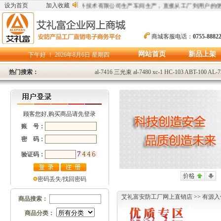
，所有产品均为深圳市艾礼富红外技术有限公司生产车间生产，直接从工厂到用户的便
设为首页
加入收藏
商城客服电话：
0755-8882
网站首页
新品上架
下午好 ！
2026年8月6日 星期四
热门搜索：
al-7416
三光束
al-7480
xc-1
HC-103
ABT-100
AL-7
顾客您好,购买商品请先登录
账 号：
密 码：
验证码：
密码丢失/找回密码
艾礼富安防工厂网上直销店
>>
有源入
商品搜索：
商品分类：