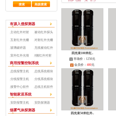
有源入侵探测器
.主动红外对射
.被动红外探头
.互射红外光栅
.对射红外光栅
.玻璃破碎器
.无线被动红外
四光束100米红..
.室外红外光墙
.8频红外对射
市场价：1250元
商用报警控制系统
会员价：
480
元
.总线报警主机
.总线系统模块
.分线报警主机
.分线系统模块
.接警中心软件
.总线主机软件
智能家居系统
.安防报警主机
.安防探测器
烟雾气体探测器
四光束50米红外..